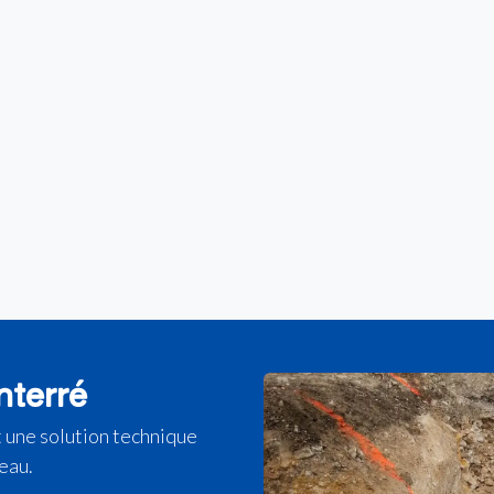
nterré
t une solution technique
’eau.